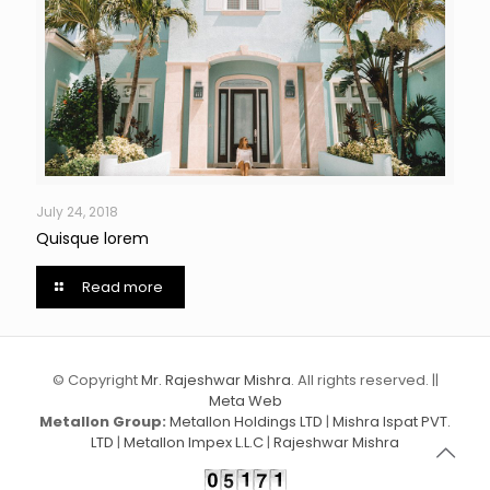
July 24, 2018
Quisque lorem
Read more
© Copyright
Mr. Rajeshwar Mishra
. All rights reserved. ||
Meta Web
Metallon Group:
Metallon Holdings LTD
|
Mishra Ispat PVT.
LTD
|
Metallon Impex L.L.C
|
Rajeshwar Mishra