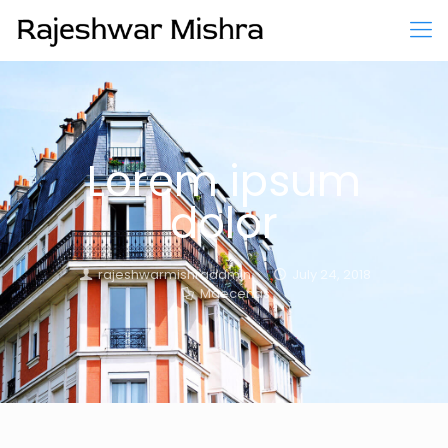
Lorem ipsum
dolor
rajeshwarmishraadmin
July 24, 2018
Maecenas